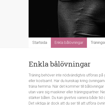
Startsida
Enkla bålövningar
Tränings
Enkla bålövningar
Träning behöver inte nödvändigtvis utföras på 
eller kostsamt. Har du kunskap kring övningarna 
träna hemma. När det kommer till bålövningar 
utan vare sig maskiner eller träningspartner.
stärker bålen. Du kan givetvis variera både tid 
Det viktiga är dock att du ser till att utföra övn