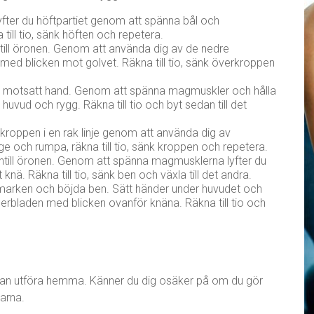
lyfter du höftpartiet genom att spänna bål och
till tio, sänk höften och repetera.
ill öronen. Genom att använda dig av de nedre
med blicken mot golvet. Räkna till tio, sänk överkroppen
e motsatt hand. Genom att spänna magmuskler och hålla
 huvud och rygg. Räkna till tio och byt sedan till det
roppen i en rak linje genom att använda dig av
 och rumpa, räkna till tio, sänk kroppen och repetera.
intill öronen. Genom att spänna magmusklerna lyfter du
nä. Räkna till tio, sänk ben och växla till det andra.
 marken och böjda ben. Sätt händer under huvudet och
erbladen med blicken ovanför knäna. Räkna till tio och
t kan utföra hemma. Känner du dig osäker på om du gör
garna.