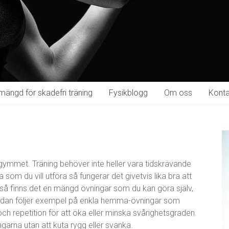
mängd för skadefri träning
Fysikblogg
Om oss
Konta
gymmet. Träning behöver inte heller vara tidskrävande
som du vill utföra så fungerar det givetvis lika bra att
så finns det en mängd övningar som du kan göra själv,
 Nedan följer exempel på enkla hemma-övningar som
och repetition för att öka eller minska svårighetsgraden.
ingarna utan att kuta rygg eller svanka.