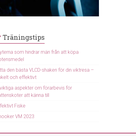
Träningstips
yterna som hindrar män från att köpa
otensmedel
itta den bästa VLCD-shaken för din viktresa –
kelt och effektivt
viktiga aspekter om förarbevis för
ttenskoter att känna till
fektivt Fiske
nooker VM 2023