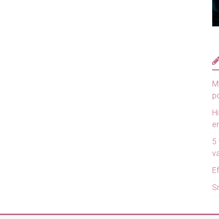
M
p
H
en
5 
va
Ef
S