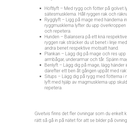
Höftlyft – Med rygg och fötter på golvet 
sätesmusklerna. Håll ryggen rak och räkna 
Rygglyft – Ligg på mage med händerna int
ryggmusklerna lyfter du upp överkroppen 
och repetera.
Hunden – Balansera på ett knä respektiv
ryggen rak sträcker du ut benet i linje med
andra benet respektive motsatt hand.
Plankan – Lägg dig på mage och res upp k
armbågar, underarmar och tår. Spänn mage
Benlyft – Lägg dig på mage, lägg händer 
därefter ett ben åt gången uppåt med rakt k
Situps – Lägg dig på rygg med fötterna i
lyft med hjälp av magmusklerna upp skuld
repetera.
Givetvis finns det fler övningar som du enkel
rätt så gå in på nätet för att se bilder på övnin