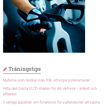
Träningstips
Myterna som hindrar män från att köpa potensmedel
Hitta den bästa VLCD-shaken för din viktresa – enkelt och
effektivt
5 viktiga aspekter om förarbevis för vattenskoter att känna