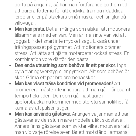
borta på ängarna, så har man fortfarande gott om tid
att parera fötterna för att undvika trampa i kladdiga
lerpölar eller på stackars små maskar och sniglar på
villovägar.
Man kan prata.
Det är många som älskar att motionera
tillsammans med en vän. Men är man inte van vid att
jogga blir det snart inte mycket sagt. Likaså under
träningspasset på gymmet. Att motionera bränner
stress. Att lätta sitt hjärta motarbetar också stress. En
kombination vore därför den bästa.
Den enda utrustning som behövs är ett par skor.
Inga
dyra träningsverktyg eller gymkort. Allt som behövs är
skor. Gärna ett par bra promenadskor.
Man kan visst träna kondition vid promenaden!
Att
promenera måste inte innebära att man går i långsamt
tempo hela tiden. Den som går hastigare i
uppförsbackarna kommer med största sannolikhet få
känna av att pulsen stiger.
Man kan använda gåstavar.
Antingen väljer man ett par
gåstavar av den stummare modellen, likt skidstavar.
Annars finns gåstavar som sviktar vilket motsvarar att
man vid varje rörelse även får ett motstånd i armarna