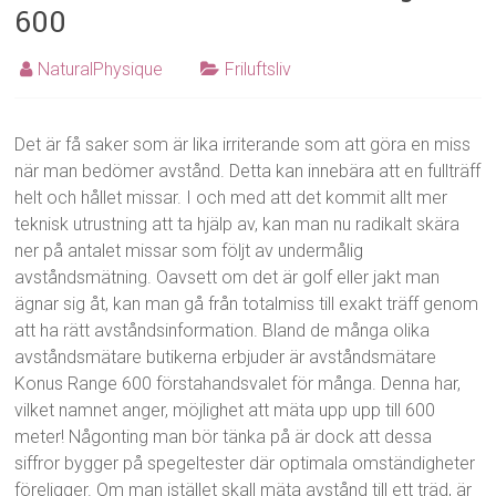
600
NaturalPhysique
Friluftsliv
Det är få saker som är lika irriterande som att göra en miss
när man bedömer avstånd. Detta kan innebära att en fullträff
helt och hållet missar. I och med att det kommit allt mer
teknisk utrustning att ta hjälp av, kan man nu radikalt skära
ner på antalet missar som följt av undermålig
avståndsmätning. Oavsett om det är golf eller jakt man
ägnar sig åt, kan man gå från totalmiss till exakt träff genom
att ha rätt avståndsinformation. Bland de många olika
avståndsmätare butikerna erbjuder är avståndsmätare
Konus Range 600 förstahandsvalet för många. Denna har,
vilket namnet anger, möjlighet att mäta upp upp till 600
meter! Någonting man bör tänka på är dock att dessa
siffror bygger på spegeltester där optimala omständigheter
föreligger. Om man istället skall mäta avstånd till ett träd, är